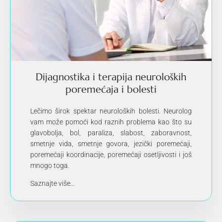
Dijagnostika i terapija neuroloških
poremećaja i bolesti
Lečimo širok spektar neuroloških bolesti. Neurolog
vam može pomoći kod raznih problema kao što su
glavobolja, bol, paraliza, slabost, zaboravnost,
smetnje vida, smetnje govora, jezički poremećaji,
poremećaji koordinacije, poremećaji osetljivosti i još
mnogo toga.
Saznajte više…