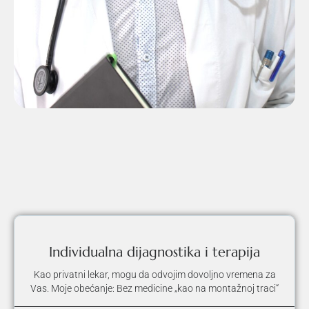
Individualna dijagnostika i terapija
Kao privatni lekar, mogu da odvojim dovoljno vremena za
Vas. Moje obećanje: Bez medicine „kao na montažnoj traci“