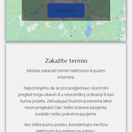
Слажем се
Zakažite termin
Možete zakazati termin telefonom ili putem
interneta.
Napominjemo da se prvi pregled kao i kontrolni
pregled mogu obaviti ili u neurološkoj ordinaciji ili kao
kućna poseta. Zahvaljujući kućnim posetama lekar
moze pregledati čak i teško bolesne pacijente,
invalide i teško pokretne pacijente.
Ako želite kućnu posetu, kontaktirajte me lično
telefonom ili e-mejlom na adresu: