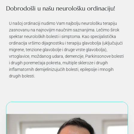
Dobrodošli u našu neurološku ordinaciju!
U našoj ordinaciji nudimo Vam najbolju neurološku terapiju
zasnovanu na najnovijim naučnim saznanjima. Lečimo širok
spektar neuroloških bolesti i simptoma. Kao specijalistička
ordinacija vršimo dijagnostiku i terapiju glavobolja (uključujući
migrene, tenzione glavobolje i druge vrste glavobolja),
vrtoglavice, moždanog udara, demencije, Parkinsonove bolesti
i drugih poremećaja pokreta, multiple skleroze i drugih
inflamatornih demijelinizujućih bolesti, epilepsije i mnogih
drugih bolesti.