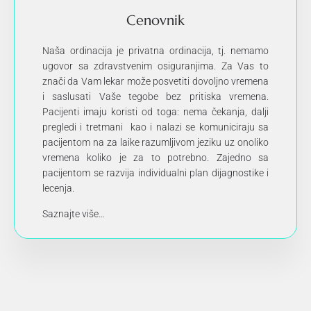
Cenovnik
Naša ordinacija je privatna ordinacija, tj. nemamo
ugovor sa zdravstvenim osiguranjima. Za Vas to
znači da Vam lekar može posvetiti dovoljno vremena
i saslusati Vaše tegobe bez pritiska vremena.
Pacijenti imaju koristi od toga: nema čekanja, dalji
pregledi i tretmani kao i nalazi se komuniciraju sa
pacijentom na za laike razumljivom jeziku uz onoliko
vremena koliko je za to potrebno. Zajedno sa
pacijentom se razvija individualni plan dijagnostike i
lecenja.
Saznajte više…