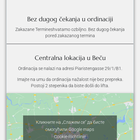
Bez dugog čekanja u ordinaciji
Zakazane Termineshvatamo ozbiljno. Bez dugog čekanja
pored zakazanog termina
Centralna lokacija u Beču
Ordinacija se nalazi na adresi Piaristengasse 29/1/B1.
Imajte na umu da ordinacija nažalost nije bez prepreka.
Postoji 2 stepenika da biste došli do lifta.
Кликните на „Слажем се“ да бисте
омогућили Google maps
Cookie-Richtlinie