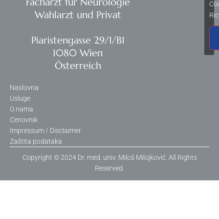
Facharzt für Neurologie
Coo
Wahlarzt und Privat
Ric
Piaristengasse 29/1/B1
1080 Wien
Österreich
Naslovna
Usluge
O nama
Cenovnik
Impressum / Disclaimer
Zaštita podataka
Copyright © 2024 Dr. med. univ. Miloš Milojković. All Rights
Reserved.